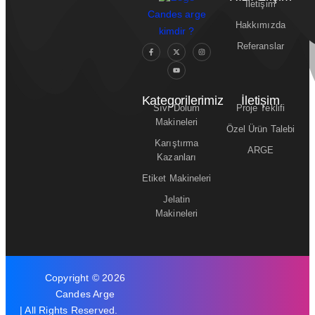
İletişim
Candes arge
Hakkımızda
kimdir ?
Referanslar
Kategorilerimiz
İletişim
Sıvı Dolum
Proje Teklifi
Makineleri
Özel Ürün Talebi
Karıştırma
ARGE
Kazanları
Etiket Makineleri
Jelatin
Makineleri
Copyright © 2026
Candes Arge
| All Rights Reserved.